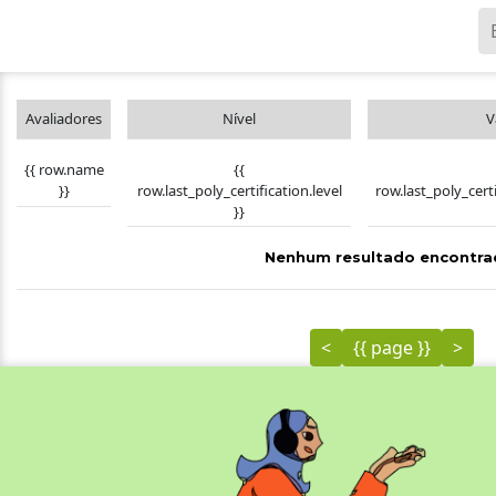
Avaliadores
Nível
V
{{
{{ row.name
row.last_poly_certification.level
row.last_poly_cert
}}
}}
Nenhum resultado encontra
<
{{ page }}
>