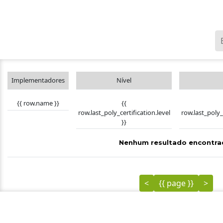
Implementadores
Nível
{{
{{ row.name }}
row.last_poly_certification.level
row.last_poly_
}}
Nenhum resultado encontra
<
{{ page }}
>